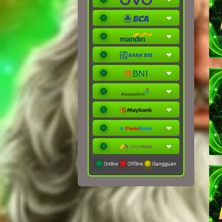
Online
Offline
Gangguan