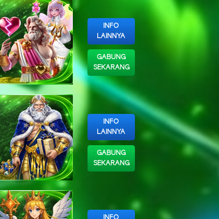
INFO
LAINNYA
GABUNG
SEKARANG
INFO
LAINNYA
GABUNG
SEKARANG
INFO