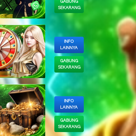
GABUNG
SEKARANG
INFO
LAINNYA
GABUNG
SEKARANG
INFO
LAINNYA
GABUNG
SEKARANG