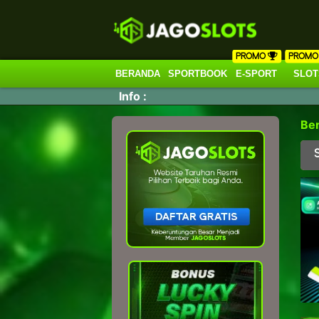
PROMO
PROM
BERANDA
SPORTBOOK
E-SPORT
SLOT
Info :
SELAMAT
Be