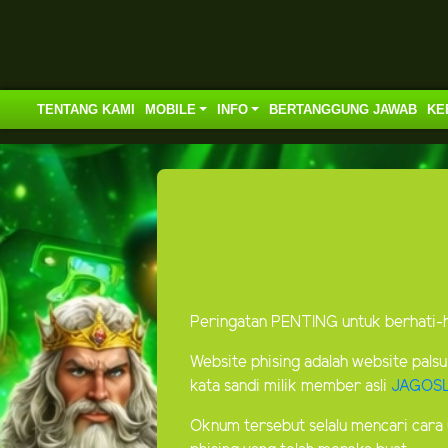
TENTANG KAMI
MOBILE
INFO
BERTANGGUNG JAWAB
KE
Peringatan PENTING untuk berhati-h
Website phising adalah website pal
kata sandi milik member asli
JAGOS
Oknum tersebut selalu mencari cara