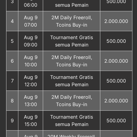
3
500.000
06:00
semua Pemain
Aug 9
2M Daily Freeroll,
4
2.000.000
07:00
Tcoins Buy-in
Aug 9
Tournament Gratis
5
500.000
09:00
semua Pemain
Aug 9
2M Daily Freeroll,
6
2.000.000
10:00
Tcoins Buy-in
Aug 9
Tournament Gratis
7
500.000
12:00
semua Pemain
Aug 9
2M Daily Freeroll,
8
2.000.000
13:00
Tcoins Buy-in
Aug 9
Tournament Gratis
9
500.000
15:00
semua Pemain
Aug 9
20M Weekly Freeroll,