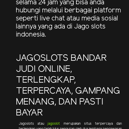
selama 24 jam yang bisa anda
hubungi melalui berbagai platform
seperti live chat atau media sosial
lainnya yang ada di Jago slots
indonesia.
JAGOSLOTS BANDAR
JUDI ONLINE,
TERLENGKAP,
TERPERCAYA, GAMPANG
MENANG, DAN PASTI
BAYAR
Jagoslots atau
jagoslot
merupakan situs terpercaya dan
terlengkap yang telah lulus pengujian oleh dua lembaga pengawasan