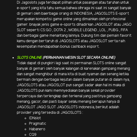
Di Jagoslots juga terdapat pilihan untuk pasangan atau taruhan untuk
e-sport yang kita tahu semua bahwa olhraga ini saat ini sangat banyak
di gemari oleh baerbagai orang di INDONESIA, JAGOSLOTS E-sport
merupakan kompetisi game online yang dimainkan oleh profesional
gamer. bnayak jenis game e-sports dihadirkan JAGOSLOT atau JAGO
SLOT seperti CS:GO , DOTA 2 , MOBILE LEGEND , LOL , PUBG , FIFA
dan berbagai game menantang lainnya. Dukung tim dan pemain favorit
kamu dengan bertaruh di JAGOSLOTS atau JAGOSLOT serta raih
kesempatan mendapatkan bonus cashback esport.
SLOTS ONLINE
(PERMAINAN MESIN SLOT SECARA ONLINE)
Tidak dapat di pungkiri lagi saat ini permainan SLOTS online sangat
banyak di gemari oleh banyak kalangan di karenakan gampang menang
dan sangat menghibur di mana kita di buat nyaman dan senang ketika
bermain dengan berbagai kejutan dalam banyak putaran di dalam nya,
JAGOSLOTS atau JAGOSLOT pun sangat sadar akan hal ini maka di
JAGOSLOTS pun kami memnyediakan banyak sekali provider
terpercaya dan terlengkap dan terkenal yang pastinya gampang
menang, gacor, dan pasti bayar selalu menang berapun hanya di
JAGOSLOT JAGO SLOT JAGOSLOTS indonesia, berikut adalah
provider yang tersedia di JAGOSLOTS :
IDNslot
Pragmatic
Habanero
CQ9