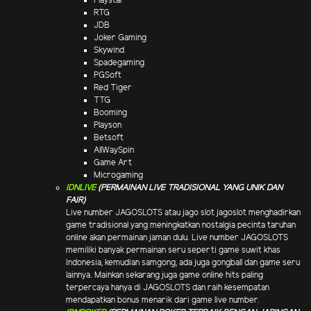
Playstar
RTG
JDB
Joker Gaming
Skywind
Spadegaming
PGSoft
Red Tiger
TTG
Booming
Playson
Betsoft
AllWaySpin
Game Art
Microgaming
IDNLIVE
(PERMAINAN LIVE TRADISIONAL YANG UNIK DAN
FAIR)
Live number JAGOSLOTS atau jago slot jagoslot menghadirkan
game tradisional yang meningkatkan nostalgia pecinta taruhan
online akan permainan jaman dulu. Live number JAGOSLOTS
memiliki banyak permainan seru seperti game suwit khas
Indonesia, kemudian samgong, ada juga gongball dan game seru
lainnya. Mainkan sekarang juga game online hits paling
terpercaya hanya di JAGOSLOTS dan raih kesempatan
mendapatkan bonus menarik dari game live number.