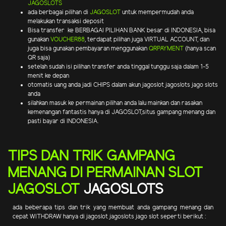
JAGOSLOTS
ada berbagai pilihan di
JAGOSLOT
untuk mempermudah anda
melakukan transaksi deposit
Bisa transfer ke BERBAGAI PILIHAN BANK besar di INDONESIA, bisa
gunakan
VOUCHER88
, terdapat pilihan juga VIRTUAL ACCOUNT, dan
juga bisa gunakan pembayaran menggunakan
QRPAYMENT
(hanya scan
QR saja)
setelah sudah isi pilihan transfer anda tinggal tunggu saja dalam 1-5
menit ke depan
otomatis uang anda jadi CHIPS dalam akun jagoslot jagoslots jago slots
anda
silahkan masuk ke permainan pilihan anda lalu mainkan dan rasakan
kemenangan fantastis hanya di JAGOSLOT,situs gampang menang dan
pasti bayar di INDONESIA.
TIPS DAN TRIK GAMPANG
MENANG DI PERMAINAN SLOT
JAGOSLOT
JAGOSLOTS
ada beberapa tips dan trik yang membuat anda gampang menang dan
cepat WITHDRAW hanya di jagoslot jagoslots jago slot seperti berikut :