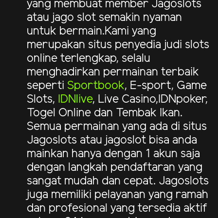
yang membuat member Jagoslots
atau jago slot semakin nyaman
untuk bermain.Kami yang
merupakan situs penyedia judi slots
online terlengkap, selalu
menghadirkan permainan terbaik
seperti
Sportbook
, E-sport, Game
Slots,
IDNlive
, Live Casino,IDNpoker,
Togel Online dan Tembak Ikan.
Semua permainan yang ada di situs
Jagoslots atau jagoslot bisa anda
mainkan hanya dengan 1 akun saja
dengan langkah pendaftaran yang
sangat mudah dan cepat. Jagoslots
juga memiliki pelayanan yang ramah
dan profesional yang tersedia aktif