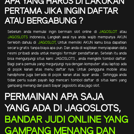
APA YANG HARUS DI LAKUKAN
PERTAMA JIKA INGIN DAFTAR
ATAU BERGABUNG ?
Sebelum anda memulai ingin bermain slot online di
JAGOSLOT
atau
JAGOSLOTS
indonesia, Langkah awal nya anda wajib mempunya AKUN
terlebih dahulu di
JAGOSLOT
, Untuk memiliki AKUN kamu bisa dapatkan
secara gratis tanpa biaya apa pun. Dan anda di wajibkan menyiapakan data
resmi pribadi anda untuk mengisi formulir pendaftaran. Setelah itu anda
bisa mengunjungi situs kami JAGOSLOTS , anda mengklik tombol daftar.
Bagi para pemula yang megunjungi nya dengan komputer atau laptop ada
di pojok kanan atas menu daftar nya. Untuk pengguna mobile atau
handphone juga berada di pojok kanan atas layar anda . Sehingga anda
tidak perlu susah payah lagi mencari tombol daftar di situs kami yang
gampang menang dan pasti bayar jagoslots atau jago slot.
PERMAINAN APA SAJA
YANG ADA DI JAGOSLOTS,
BANDAR JUDI ONLINE YANG
GAMPANG MENANG DAN