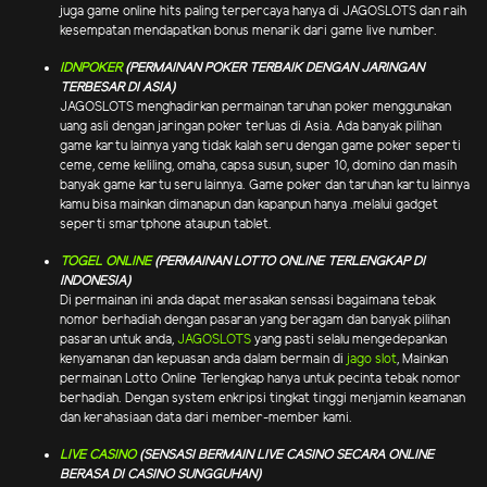
juga game online hits paling terpercaya hanya di JAGOSLOTS dan raih
kesempatan mendapatkan bonus menarik dari game live number.
IDNPOKER
(PERMAINAN POKER TERBAIK DENGAN JARINGAN
TERBESAR DI ASIA)
JAGOSLOTS menghadirkan permainan taruhan poker menggunakan
uang asli dengan jaringan poker terluas di Asia. Ada banyak pilihan
game kartu lainnya yang tidak kalah seru dengan game poker seperti
ceme, ceme keliling, omaha, capsa susun, super 10, domino dan masih
banyak game kartu seru lainnya. Game poker dan taruhan kartu lainnya
kamu bisa mainkan dimanapun dan kapanpun hanya .melalui gadget
seperti smartphone ataupun tablet.
TOGEL ONLINE
(PERMAINAN LOTTO ONLINE TERLENGKAP DI
INDONESIA)
Di permainan ini anda dapat merasakan sensasi bagaimana tebak
nomor berhadiah dengan pasaran yang beragam dan banyak pilihan
pasaran untuk anda,
JAGOSLOTS
yang pasti selalu mengedepankan
kenyamanan dan kepuasan anda dalam bermain di
jago slot
, Mainkan
permainan Lotto Online Terlengkap hanya untuk pecinta tebak nomor
berhadiah. Dengan system enkripsi tingkat tinggi menjamin keamanan
dan kerahasiaan data dari member-member kami.
LIVE CASINO
(SENSASI BERMAIN LIVE CASINO SECARA ONLINE
BERASA DI CASINO SUNGGUHAN)