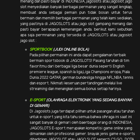
menang dan pasti bayar di INDONESIA, jagoslots atau jagoslot jago
slot menyediakan banyak berbagai permainan yang sangat lengkap,
membuat anda sebagai pemain pun tidak bosan untuk terus
bermain dan memilih berbagai permainan yang telah kami sediakan,
yang pastinya di JAGOSLOTS atau jago slot gampang menang dan
pasti bayar berapapun kemenangan anda. berikut kami sebutkan
apa saja permnainan yang tersedia di JAGOSLOTS atau jagoslot
jago slot :
SPORTBOOK
(JUDI ONLINE BOLA)
Pada pilihan permainan ini anda dapat pengalaman terbaik
bermain sportsbook di JAGOSLOTS! Pasang taruhan di tim
favoritmu dari berbagai liga besar dunia seperti English
premiere league, spanish la liga,Liga Champions eropa, Piala
Dunia 2022 QATAR, german bundesliga hingga NFL,NBA, tennis
dan esport. Nikmati keseruan pertandingan melalui live
streaming dan menangkan semua bonus setiap harinya.
E-SPORT
(OLAHRAGA ELEKTRONIK YANG SEDANG BANYAK
DI GEMARI)
Di Jagoslots juga terdapat pilihan untuk pasangan atau taruhan
untuk e-sport yang kita tahu semua bahwa olhraga ini saat ini
sangat banyak di gemari oleh baerbagai orang di INDONESIA,
JAGOSLOTS E-sport merupakan kompetisi game online yang
dimainkan oleh profesional gamer. bnayak jenis game e-sports
dihadirkan JAGOSLOT atau JAGO SLOT seperti CS:GO , DOTA