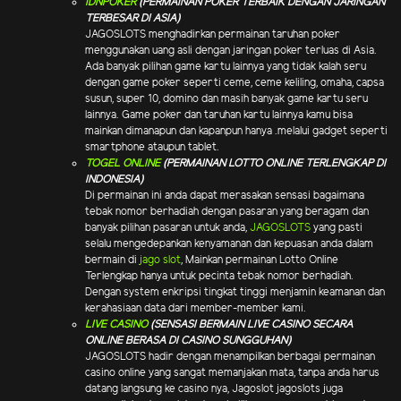
IDNPOKER
(PERMAINAN POKER TERBAIK DENGAN JARINGAN
TERBESAR DI ASIA)
JAGOSLOTS menghadirkan permainan taruhan poker
menggunakan uang asli dengan jaringan poker terluas di Asia.
Ada banyak pilihan game kartu lainnya yang tidak kalah seru
dengan game poker seperti ceme, ceme keliling, omaha, capsa
susun, super 10, domino dan masih banyak game kartu seru
lainnya. Game poker dan taruhan kartu lainnya kamu bisa
mainkan dimanapun dan kapanpun hanya .melalui gadget seperti
smartphone ataupun tablet.
TOGEL ONLINE
(PERMAINAN LOTTO ONLINE TERLENGKAP DI
INDONESIA)
Di permainan ini anda dapat merasakan sensasi bagaimana
tebak nomor berhadiah dengan pasaran yang beragam dan
banyak pilihan pasaran untuk anda,
JAGOSLOTS
yang pasti
selalu mengedepankan kenyamanan dan kepuasan anda dalam
bermain di
jago slot
, Mainkan permainan Lotto Online
Terlengkap hanya untuk pecinta tebak nomor berhadiah.
Dengan system enkripsi tingkat tinggi menjamin keamanan dan
kerahasiaan data dari member-member kami.
LIVE CASINO
(SENSASI BERMAIN LIVE CASINO SECARA
ONLINE BERASA DI CASINO SUNGGUHAN)
JAGOSLOTS hadir dengan menampilkan berbagai permainan
casino online yang sangat memanjakan mata, tanpa anda harus
datang langsung ke casino nya, Jagoslot jagoslots juga