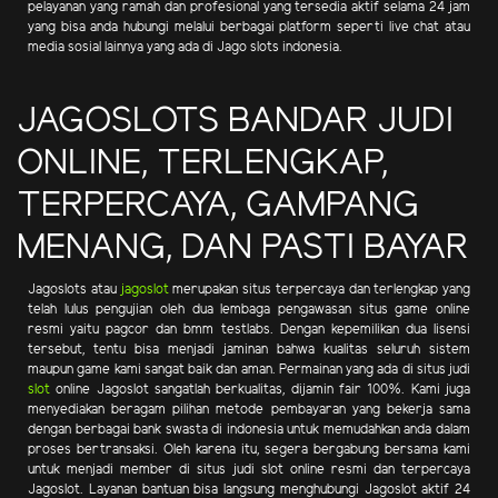
pelayanan yang ramah dan profesional yang tersedia aktif selama 24 jam
yang bisa anda hubungi melalui berbagai platform seperti live chat atau
media sosial lainnya yang ada di Jago slots indonesia.
JAGOSLOTS BANDAR JUDI
ONLINE, TERLENGKAP,
TERPERCAYA, GAMPANG
MENANG, DAN PASTI BAYAR
Jagoslots atau
jagoslot
merupakan situs terpercaya dan terlengkap yang
telah lulus pengujian oleh dua lembaga pengawasan situs game online
resmi yaitu pagcor dan bmm testlabs. Dengan kepemilikan dua lisensi
tersebut, tentu bisa menjadi jaminan bahwa kualitas seluruh sistem
maupun game kami sangat baik dan aman. Permainan yang ada di situs judi
slot
online Jagoslot sangatlah berkualitas, dijamin fair 100%. Kami juga
menyediakan beragam pilihan metode pembayaran yang bekerja sama
dengan berbagai bank swasta di indonesia untuk memudahkan anda dalam
proses bertransaksi. Oleh karena itu, segera bergabung bersama kami
untuk menjadi member di situs judi slot online resmi dan terpercaya
Jagoslot. Layanan bantuan bisa langsung menghubungi Jagoslot aktif 24