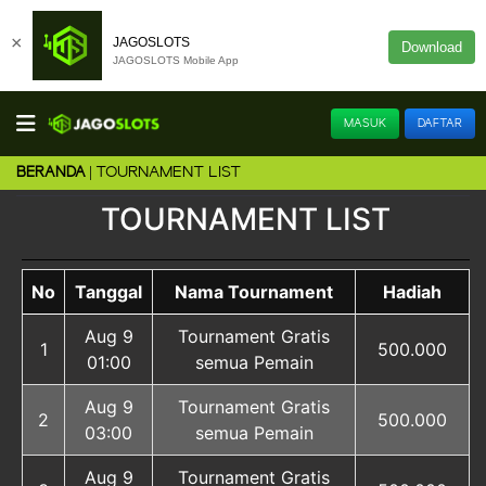
×
JAGOSLOTS
Download
JAGOSLOTS Mobile App
MASUK
DAFTAR
TOURNAMENT LIST
BERANDA
TOURNAMENT LIST
No
Tanggal
Nama Tournament
Hadiah
Aug 9
Tournament Gratis
1
500.000
01:00
semua Pemain
Aug 9
Tournament Gratis
2
500.000
03:00
semua Pemain
Aug 9
Tournament Gratis